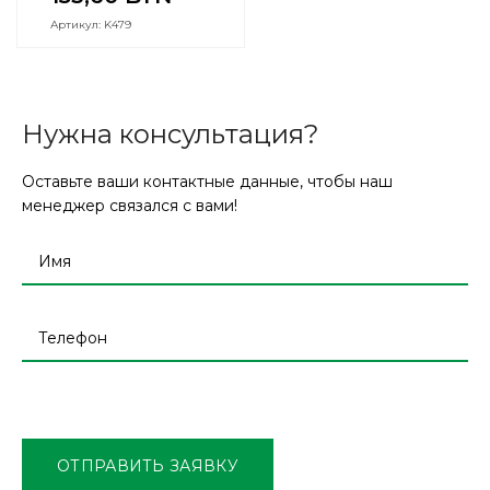
Артикул: K479
Нужна консультация?
Оставьте ваши контактные данные, чтобы наш
менеджер связался с вами!
Оставьте
это
поле
ОТПРАВИТЬ ЗАЯВКУ
пустым.