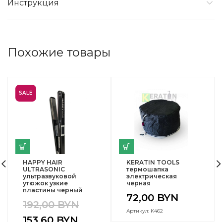
Инструкция
Похожие товары
SALE
HAPPY HAIR
KERATIN TOOLS
ULTRASONIC
термошапка
ультразвуковой
электрическая
утюжок узкие
черная
пластины черный
72,00
BYN
192,00
BYN
Артикул: K462
153,60
BYN