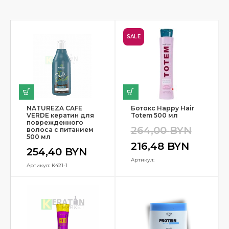
SALE
NATUREZA CAFE
Ботокс Happy Hair
VERDE кератин для
Totem 500 мл
поврежденного
264,00
BYN
волоса с питанием
500 мл
216,48
BYN
254,40
BYN
Артикул:
Артикул: K421-1