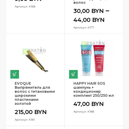
волос
Артикул: K168
–
30,00
BYN
44,00
BYN
Артикул: K177
EVOQUE
HAPPY HAIR SOS
Выпрямитель для
шампунь +
волос с титановыми
кондиционер
широкими
комплект 250/250 мл
пластинами
47,00
BYN
золотой
215,00
BYN
Артикул: K188
Артикул: K181