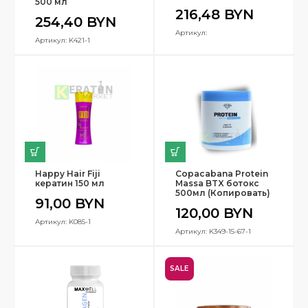
500 мл
216,48
BYN
254,40
BYN
Артикул:
Артикул: K421-1
Happy Hair Fiji
Copacabana Protein
кератин 150 мл
Massa BTX ботокс
500мл (Копировать)
91,00
BYN
120,00
BYN
Артикул: K085-1
Артикул: K349-15-67-1
SALE