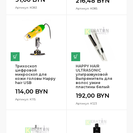
216,48
BYN
Артикул: K083
Артикул: K085
Трихоскоп
HAPPY HAIR
цифровой
ULTRASONIC
микроскоп для
ультразвуковой
кожи головы Happy
Выпрямитель для
hair USB
волос узкие
пластины белый
114,00
BYN
192,00
BYN
Артикул: K115
Артикул: K123