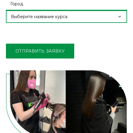
Выберите название курса
Оставьте
это
поле
ОТПРАВИТЬ ЗАЯВКУ
пустым.