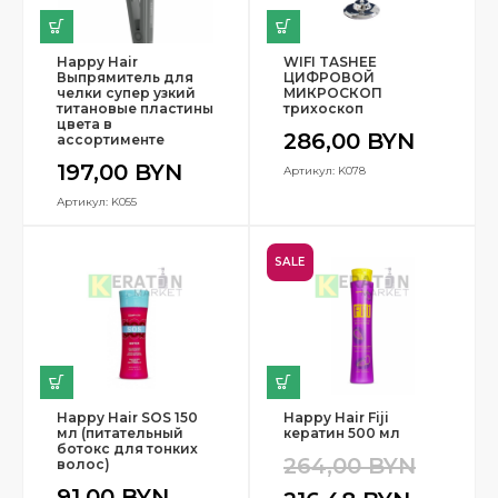
Happy Hair
WIFI TASHEE
Выпрямитель для
ЦИФРОВОЙ
челки супер узкий
МИКРОСКОП
титановые пластины
трихоскоп
цвета в
286,00
BYN
ассортименте
197,00
BYN
Артикул: K078
Артикул: K055
SALE
Happy Hair SOS 150
Happy Hair Fiji
мл (питательный
кератин 500 мл
ботокс для тонких
264,00
BYN
волос)
91,00
BYN