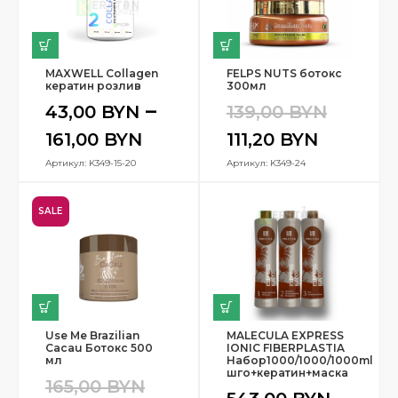
MAXWELL Collagen
FELPS NUTS ботокс
кератин розлив
300мл
–
43,00
BYN
139,00
BYN
161,00
BYN
111,20
BYN
Артикул: K349-15-20
Артикул: K349-24
SALE
Use Me Brazilian
MALECULA EXPRESS
Cacau Ботокс 500
IONIC FIBERPLASTIA
мл
Набор1000/1000/1000ml
шго+кератин+маска
165,00
BYN