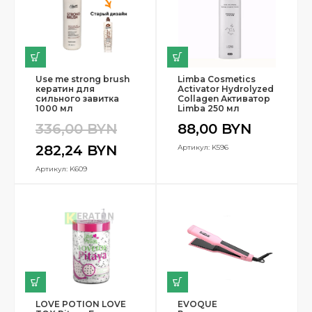
Use me strong brush
Limba Cosmetics
кератин для
Activator Hydrolyzed
сильного завитка
Collagen Активатор
1000 мл
Limba 250 мл
336,00
BYN
88,00
BYN
282,24
BYN
Артикул: K596
Артикул: K609
LOVE POTION LOVE
EVOQUE