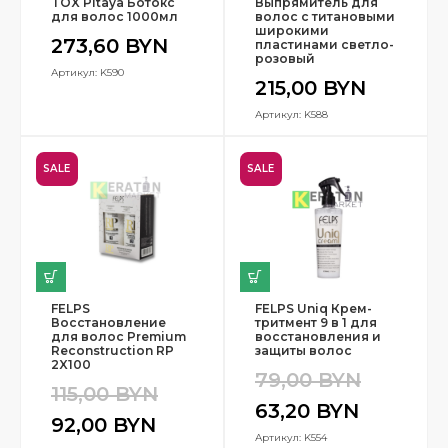
TOX Pitaya Ботокс
Выпрямитель для
для волос 1000мл
волос с титановыми
широкими
273,60
BYN
пластинами светло-
розовый
Артикул: K590
215,00
BYN
Артикул: K588
SALE
SALE
FELPS
FELPS Uniq Крем-
Восстановление
тритмент 9 в 1 для
для волос Premium
восстановления и
Reconstruction RP
защиты волос
2X100
79,00
BYN
115,00
BYN
63,20
BYN
92,00
BYN
Артикул: K554