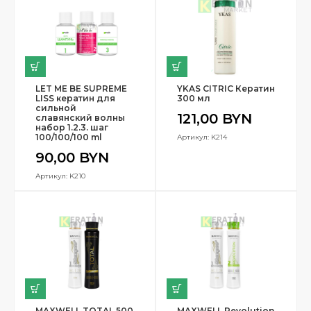
LET ME BE SUPREME
YKAS CITRIC Кератин
LISS кератин для
300 мл
сильной
121,00
BYN
славянский волны
набор 1.2.3. шаг
100/100/100 ml
Артикул: K214
90,00
BYN
Артикул: K210
MAXWELL TOTAL 500
MAXWELL Revolution