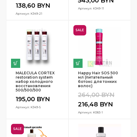
543,00
BYN
138,60
BYN
Артикул: K349-11
Артикул: K349-21
SALE
MALECULA CORTEX
Happy Hair SOS 500
restoration system
мл (питательный
набор холодного
ботокс для тонких
восстановления
волос)
500/500/500
264,00
BYN
195,00
BYN
216,48
BYN
Артикул: K349-5
Артикул: K083-1
SALE