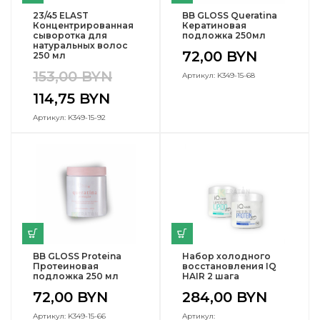
23/45 ELAST
BB GLOSS Queratina
Концентрированная
Кератиновая
сыворотка для
подложка 250мл
натуральных волос
72,00
BYN
250 мл
153,00
BYN
Артикул: K349-15-68
114,75
BYN
Артикул: K349-15-92
BB GLOSS Proteina
Набор холодного
Протеиновая
восстановления IQ
подложка 250 мл
HAIR 2 шага
72,00
BYN
284,00
BYN
Артикул: K349-15-66
Артикул: