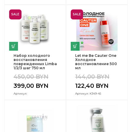
SALE
SALE
Набор холодного
Let me Be Cauter One
восстановления
Холодное
поврежденных Limba
восстановление 500
1/2/3 шаг 750 мл
мл
450,00
BYN
144,00
BYN
399,00
BYN
122,40
BYN
Артикул:
Артикул: K349-45