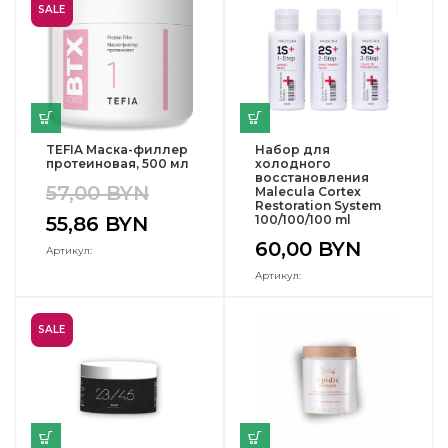
SALE
TEFIA Маска-филлер
Набор для
протеиновая, 500 мл
холодного
восстановления
57,00
BYN
Malecula Cortex
Restoration System
55,86
BYN
100/100/100 ml
60,00
BYN
Артикул:
Артикул:
SALE