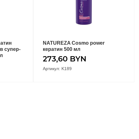
ратин
NATUREZA Cosmo power
В КОРЗИНУ
в супер-
кератин 500 мл
мл
273,60
BYN
Артикул: K189