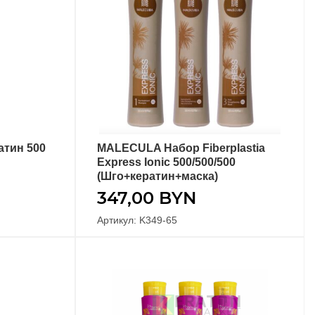
атин 500
MALECULA Набор Fiberplastia
В КОРЗИНУ
Express Ionic 500/500/500
(Шго+кератин+маска)
347,00
BYN
Артикул: K349-65