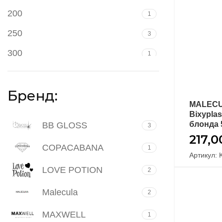
200
1
250
3
300
1
50
4
Бренд:
500
6
MALECUL
Bixyplas
блонда 
BB GLOSS
3
217,
COPACABANA
1
Артикул: 
LOVE POTION
2
Malecula
2
MAXWELL
1