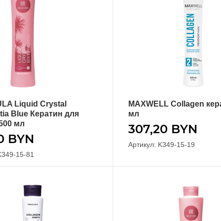
A Liquid Crystal
MAXWELL Collagen кер
В КОРЗИНУ
В КОРЗИНУ
tia Blue Кератин для
мл
500 мл
307,20
BYN
00
BYN
Артикул: K349-15-19
K349-15-81