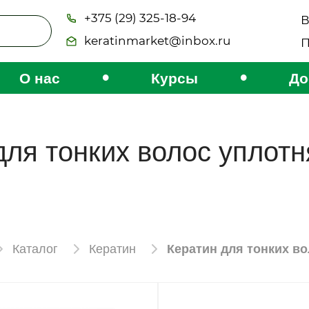
+375 (29) 325-18-94
В
keratinmarket@inbox.ru
П
•
•
О нас
Курсы
До
для тонких волос уплот
Каталог
Кератин
Кератин для тонких в