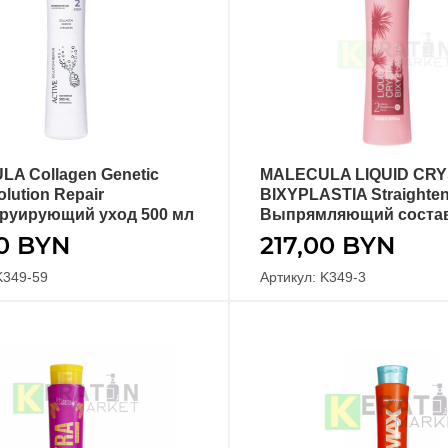
A Collagen Genetic
MALECULA LIQUID CR
В КОРЗИНУ
В КОРЗИНУ
olution Repair
BIXYPLASTIA Straighte
руирующий уход 500 мл
Выпрямляющий состав
00
BYN
217,00
BYN
K349-59
Артикул: K349-3