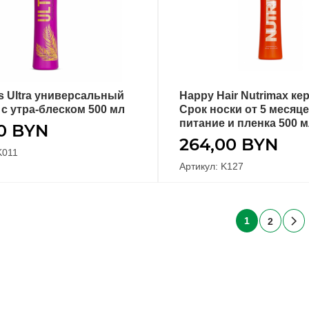
s Ultra универсальный
Happy Hair Nutrimax ке
В КОРЗИНУ
В КОРЗИНУ
 с утра-блеском 500 мл
Срок носки от 5 месяце
питание и пленка 500 
00
BYN
264,00
BYN
K011
Артикул: K127
1
2