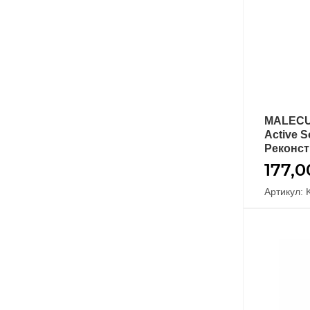
Happy Hair
3
NATUREZA
3
ZOOM
2
MALECUL
Active S
Реконст
177,
Артикул: 