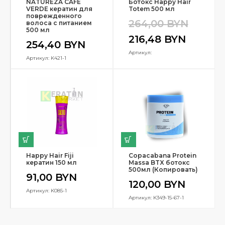
NATUREZA CAFE
Ботокс Happy Hair
VERDE кератин для
Totem 500 мл
поврежденного
264,00
BYN
волоса с питанием
500 мл
216,48
BYN
254,40
BYN
Артикул:
Артикул: K421-1
Happy Hair Fiji
Copacabana Protein
кератин 150 мл
Massa BTX ботокс
500мл (Копировать)
91,00
BYN
120,00
BYN
Артикул: K085-1
Артикул: K349-15-67-1