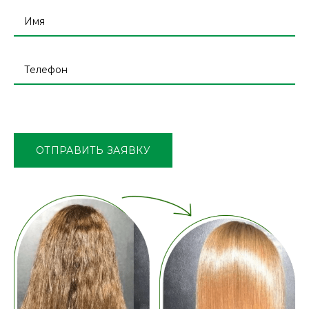
Оставьте
это
поле
ОТПРАВИТЬ ЗАЯВКУ
пустым.