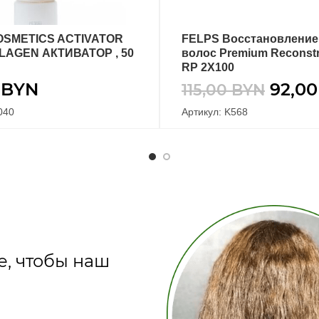
OSMETICS ACTIVATOR
FELPS Восстановление
В КОРЗИНУ
В КОРЗИНУ
LAGEN АКТИВАТОР , 50
волос Premium Reconstr
RP 2X100
0
BYN
92,0
115,00
BYN
040
Артикул: K568
е, чтобы наш