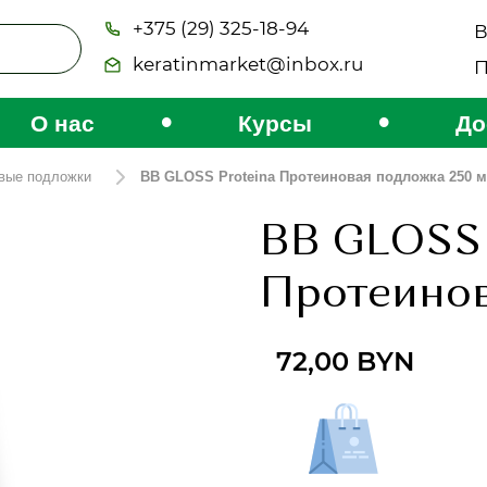
+375 (29) 325-18-94
В
keratinmarket@inbox.ru
П
•
•
О нас
Курсы
До
вые подложки
BB GLOSS Proteina Протеиновая подложка 250 
BB GLOSS 
Протеинов
72,00
BYN