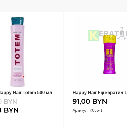
appy Hair Totem 500 мл
Happy Hair Fiji кератин 
В КОРЗИНУ
В КОРЗИНУ
91,00
BYN
0
BYN
8
BYN
Артикул: K085-1