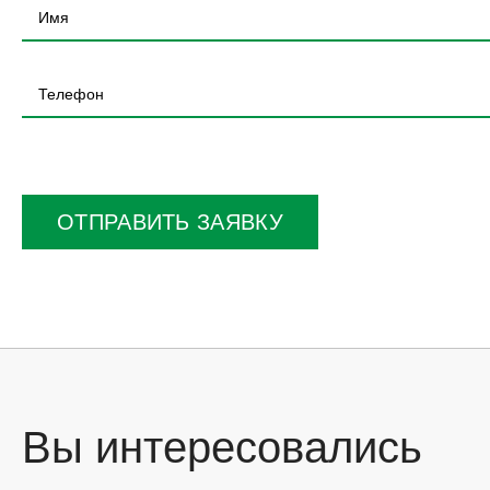
Оставьте
это
поле
ОТПРАВИТЬ ЗАЯВКУ
пустым.
Вы интересовались