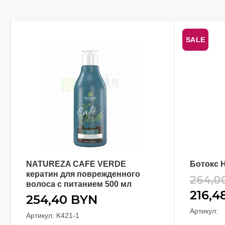
SALE
NATUREZA CAFE VERDE
Ботокс H
В КОРЗИНУ
кератин для поврежденного
264,0
волоса с питанием 500 мл
216,4
254,40
BYN
Артикул:
Артикул: K421-1