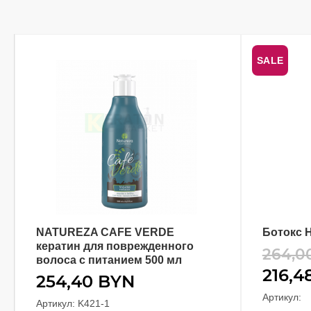
SALE
NATUREZA CAFE VERDE
Ботокс H
В КОРЗИНУ
кератин для поврежденного
264,0
волоса с питанием 500 мл
216,4
254,40
BYN
Артикул:
Артикул: K421-1