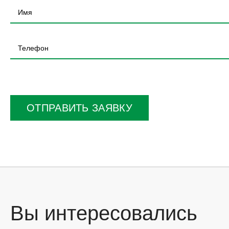
Оставьте
это
поле
ОТПРАВИТЬ ЗАЯВКУ
пустым.
Вы интересовались