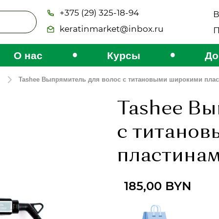
+375 (29) 325-18-94
В
keratinmarket@inbox.ru
П
•
•
О нас
Курсы
До
Tashee Выпрямитель для волос с титановыми широкими пла
Tashee Вы
с титано
пластина
185,00
BYN