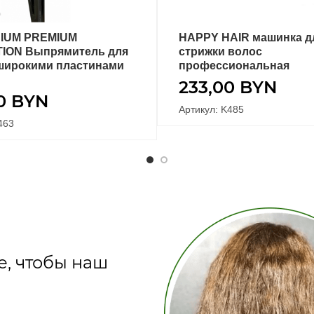
NIUM PREMIUM
HAPPY HAIR машинка д
В КОРЗИНУ
В КОРЗИНУ
ION Выпрямитель для
стрижки волос
 широкими пластинами
профессиональная
233,00
BYN
00
BYN
Артикул: K485
463
е, чтобы наш