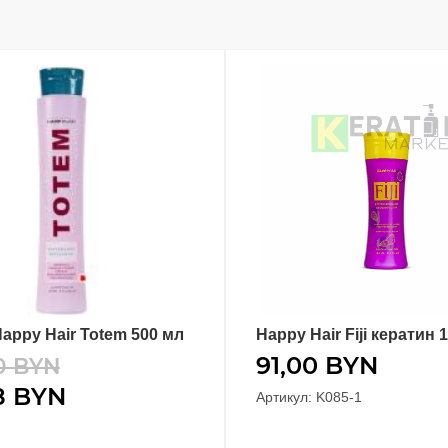
appy Hair Totem 500 мл
Happy Hair Fiji кератин 
В КОРЗИНУ
В КОРЗИНУ
91,00
BYN
0
BYN
8
BYN
Артикул: K085-1