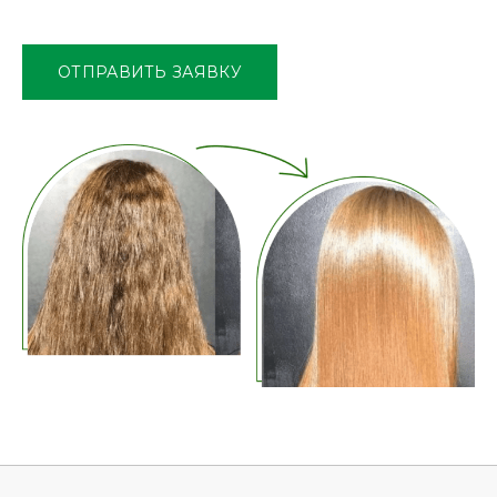
это
поле
ОТПРАВИТЬ ЗАЯВКУ
пустым.