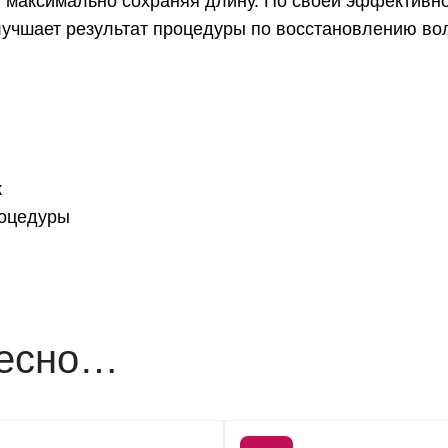
м, максимально сохраняя длину. По своей эффективн
лучшает результат процедуры по восстановлению во
к
роцедуры
ресно…