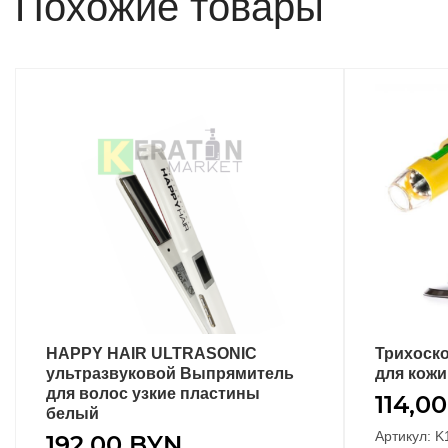
Похожие товары
HAPPY HAIR ULTRASONIC
Трихоск
В КОРЗИНУ
ультразвуковой Выпрямитель
для кожи
для волос узкие пластины
114,0
белый
Артикул: K
192,00
BYN