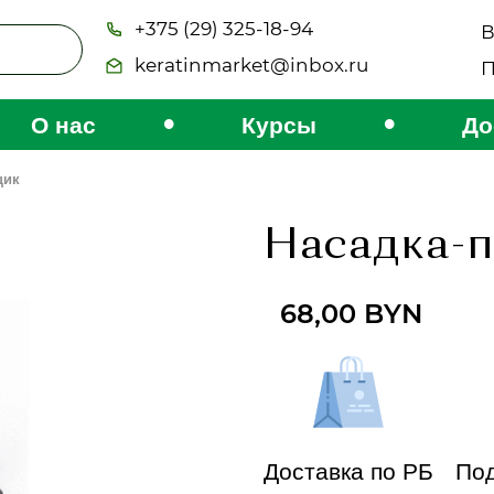
+375 (29) 325-18-94
В
keratinmarket@inbox.ru
П
•
•
О нас
Курсы
До
щик
Насадка-
68,00
BYN
Доставка по РБ
Под