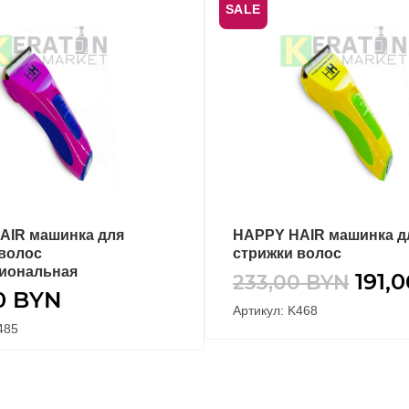
SALE
AIR машинка для
HAPPY HAIR машинка д
В КОРЗИНУ
В КОРЗИНУ
волос
стрижки волос
иональная
191,
233,00
BYN
0
BYN
Артикул: K468
485