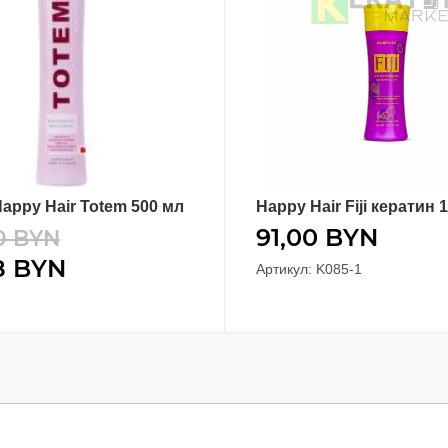
appy Hair Totem 500 мл
Happy Hair Fiji кератин 
В КОРЗИНУ
В КОРЗИНУ
91,00
BYN
0
BYN
8
BYN
Артикул: K085-1