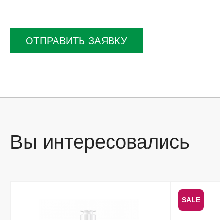
Оставьте
это
поле
ОТПРАВИТЬ ЗАЯВКУ
пустым.
Вы интересовались
SALE