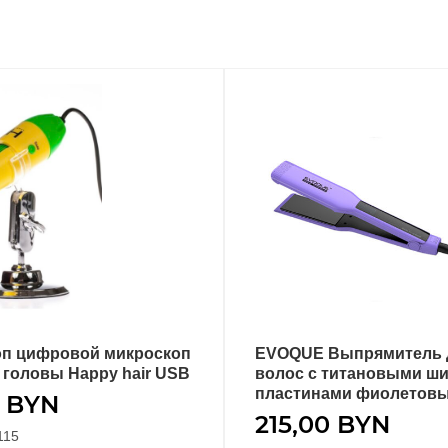
оп цифровой микроскоп
EVOQUE Выпрямитель 
В КОРЗИНУ
В КОРЗИНУ
 головы Happy hair USB
волос с титановыми ш
пластинами фиолетов
0
BYN
215,00
BYN
115