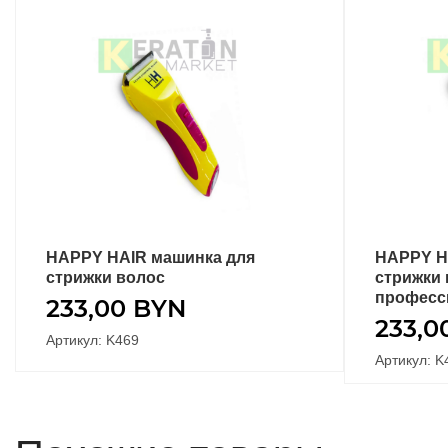
HAPPY HAIR машинка для
HAPPY H
В КОРЗИНУ
стрижки волос
стрижки 
професс
233,00
BYN
233,0
Артикул: K469
Артикул: K