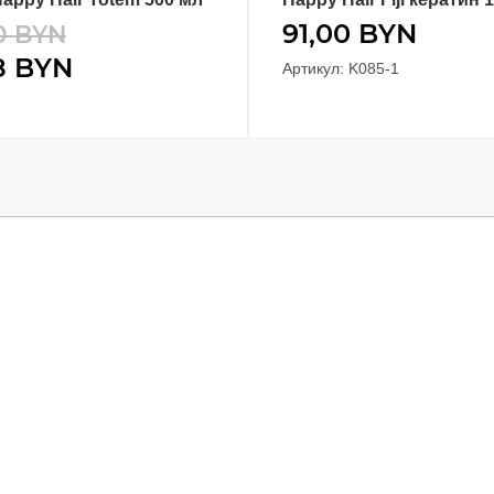
91,00
BYN
0
BYN
8
BYN
Артикул: K085-1