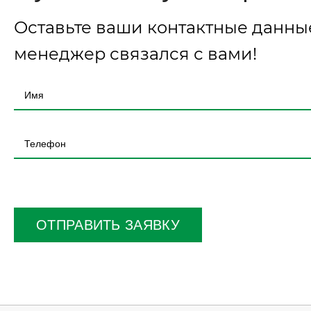
Оставьте ваши контактные данны
менеджер связался с вами!
Оставьте
это
поле
ОТПРАВИТЬ ЗАЯВКУ
пустым.