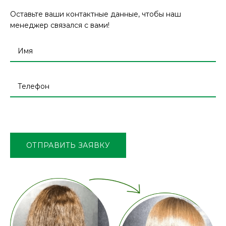
Оставьте ваши контактные данные, чтобы наш
менеджер связался с вами!
Оставьте
это
поле
ОТПРАВИТЬ ЗАЯВКУ
пустым.