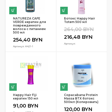
NATUREZA CAFE
Ботокс Happy Hair
VERDE кератин для
Totem 500 мл
поврежденного
264,00
BYN
волоса с питанием
500 мл
216,48
BYN
254,40
BYN
Артикул:
Артикул: K421-1
Happy Hair Fiji
Copacabana Protein
кератин 150 мл
Massa BTX ботокс
500мл (Копировать)
91,00
BYN
120,00
BYN