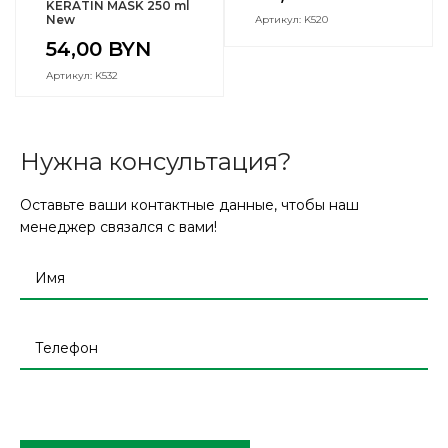
KERATIN MASK 250 ml
New
Артикул: K520
54,00
BYN
Артикул: K532
Нужна консультация?
Оставьте ваши контактные данные, чтобы наш
менеджер связался с вами!
Оставьте
это
поле