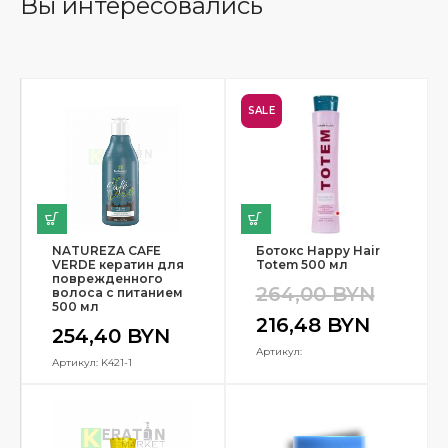
Вы интересовались
SALE
NATUREZA CAFE
Ботокс Happy Hair
VERDE кератин для
Totem 500 мл
поврежденного
264,00
BYN
волоса с питанием
500 мл
216,48
BYN
254,40
BYN
Артикул:
Артикул: K421-1