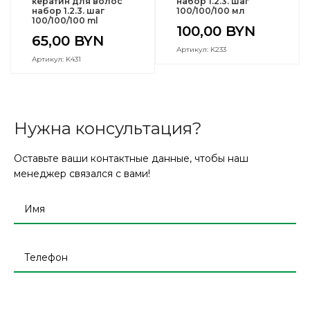
кератин для волос
набор 1.2.3. шаг
набор 1.2.3. шаг
100/100/100 мл
100/100/100 ml
100,00
BYN
65,00
BYN
Артикул: K233
Артикул: K431
Нужна консультация?
Оставьте ваши контактные данные, чтобы наш
менеджер связался с вами!
Оставьте
это