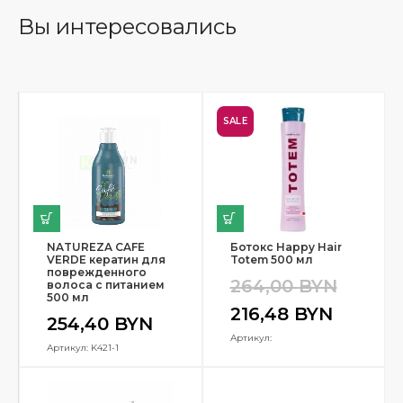
Вы интересовались
SALE
NATUREZA CAFE
Ботокс Happy Hair
VERDE кератин для
Totem 500 мл
поврежденного
264,00
BYN
волоса с питанием
500 мл
216,48
BYN
254,40
BYN
Артикул:
Артикул: K421-1