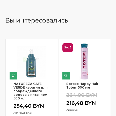
Вы интересовались
SALE
NATUREZA CAFE
Ботокс Happy Hair
VERDE кератин для
Totem 500 мл
поврежденного
264,00
BYN
волоса с питанием
500 мл
216,48
BYN
254,40
BYN
Артикул:
Артикул: K421-1