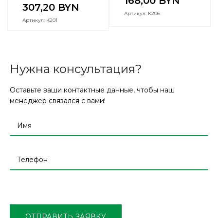
168,00
BYN
307,20
BYN
Артикул: K206
Артикул: K201
Нужна консультация?
Оставьте ваши контактные данные, чтобы наш
менеджер связался с вами!
Оставьте
это
поле
ОТПРАВИТЬ ЗАЯВКУ