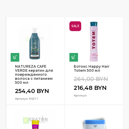
SALE
NATUREZA CAFE
Ботокс Happy Hair
VERDE кератин для
Totem 500 мл
поврежденного
264,00
BYN
волоса с питанием
500 мл
216,48
BYN
254,40
BYN
Артикул:
Артикул: K421-1