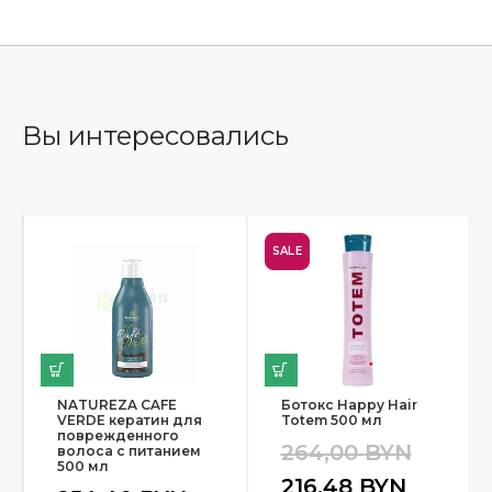
Вы интересовались
SALE
NATUREZA CAFE
Ботокс Happy Hair
VERDE кератин для
Totem 500 мл
поврежденного
264,00
BYN
волоса с питанием
500 мл
216,48
BYN