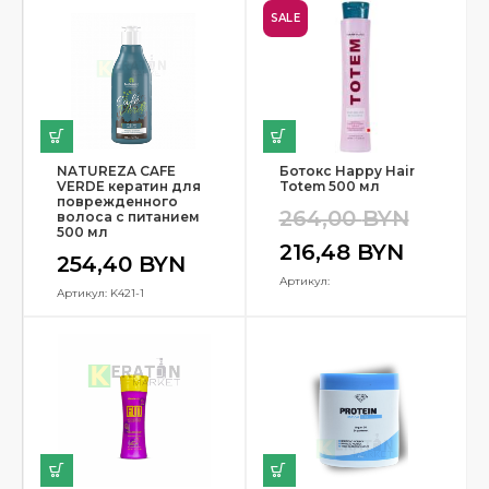
SALE
NATUREZA CAFE
Ботокс Happy Hair
VERDE кератин для
Totem 500 мл
поврежденного
264,00
BYN
волоса с питанием
500 мл
216,48
BYN
254,40
BYN
Артикул:
Артикул: K421-1