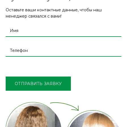
Оставьте ваши контактные данные, чтобы наш
менеджер связался с вами!
Оставьте
это
поле
ОТПРАВИТЬ ЗАЯВКУ
пустым.