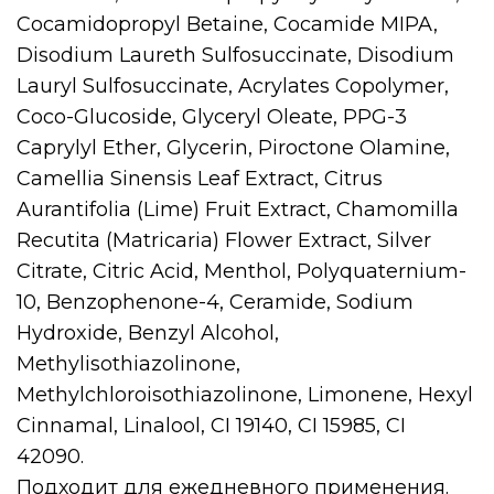
Cocamidopropyl Betaine, Cocamide MIPA,
Disodium Laureth Sulfosuccinate, Disodium
Lauryl Sulfosuccinate, Acrylates Copolymer,
Coco-Glucoside, Glyceryl Oleate, PPG-3
Caprylyl Ether, Glycerin, Piroctone Olamine,
Camellia Sinensis Leaf Extract, Citrus
Aurantifolia (Lime) Fruit Extract, Chamomilla
Recutita (Matricaria) Flower Extract, Silver
Citrate, Citric Acid, Menthol, Polyquaternium-
10, Benzophenone-4, Ceramide, Sodium
Hydroxide, Benzyl Alcohol,
Methylisothiazolinone,
Methylchloroisothiazolinone, Limonene, Hexyl
Cinnamal, Linalool, CI 19140, CI 15985, CI
42090.
Подходит для ежедневного применения.