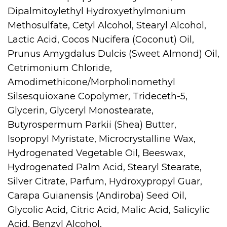
Dipalmitoylethyl Hydroxyethylmonium
Methosulfate, Cetyl Alcohol, Stearyl Alcohol,
Lactic Acid, Coсos Nucifera (Coconut) Oil,
Prunus Amygdalus Dulcis (Sweet Almond) Oil,
Cetrimonium Chloride,
Amodimethicone/Morpholinomethyl
Silsesquioxane Copolymer, Trideceth-5,
Glycerin, Glyceryl Monostearate,
Butyrospermum Parkii (Shea) Butter,
Isopropyl Myristate, Microcrystalline Wax,
Hydrogenated Vegetable Oil, Beeswax,
Hydrogenated Palm Acid, Stearyl Stearate,
Silver Citrate, Parfum, Hydroxypropyl Guar,
Carapa Guianensis (Andiroba) Seed Oil,
Glycolic Acid, Citric Acid, Malic Acid, Salicylic
Acid, Benzyl Alcohol,