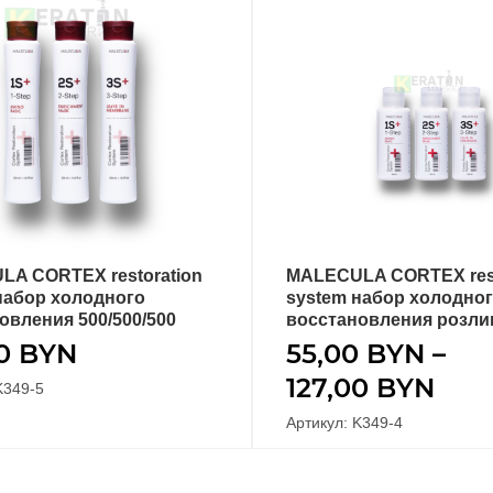
A CORTEX restoration
MALECULA CORTEX rest
В КОРЗИНУ
ВЫБЕРИТЕ ПАРАМ
набор холодного
system набор холодно
овления 500/500/500
восстановления розли
00
BYN
55,00
BYN
–
127,00
BYN
K349-5
Артикул: K349-4