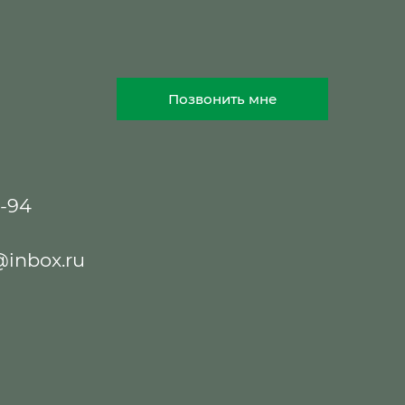
Позвонить мне
8-94
@inbox.ru