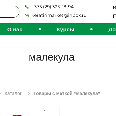
+375 (29) 325-18-94
В
keratinmarket@inbox.ru
П
•
•
О нас
Курсы
До
малекула
Каталог
Товары с меткой “малекула”