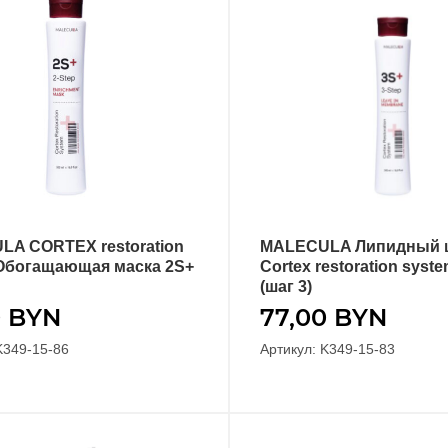
A CORTEX restoration
MALECULA Липидный 
В КОРЗИНУ
В КОРЗИНУ
Обогащающая маска 2S+
Cortex restoration syst
(шаг 3)
0
BYN
77,00
BYN
K349-15-86
Артикул: K349-15-83