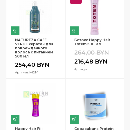
NATUREZA CAFE
Ботокс Happy Hair
VERDE кератин для
Totem 500 мл
поврежденного
264,00
BYN
волоса с питанием
500 мл
216,48
BYN
254,40
BYN
Артикул:
Артикул: K421-1
Happy Hair Fiji
Copacabana Protein