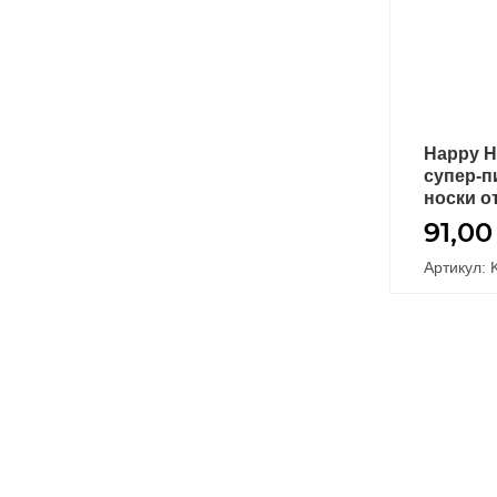
Happy H
супер-п
носки о
91,0
Артикул: 