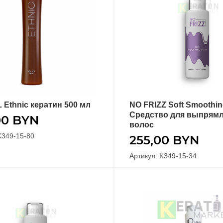
 Ethnic кератин 500 мл
NO FRIZZ Soft Smoothi
В КОРЗИНУ
В КОРЗИНУ
Средство для выпрям
00
BYN
волос
K349-15-80
255,00
BYN
Артикул: K349-15-34