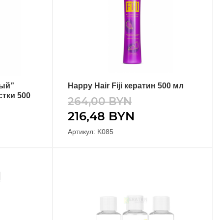
вый”
Happy Hair Fiji кератин 500 мл
В КОРЗИНУ
тки 500
264,00
BYN
216,48
BYN
Артикул: K085