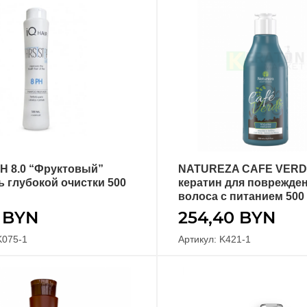
 PH 8.0 “Фруктовый”
NATUREZA CAFE VER
В КОРЗИНУ
В КОРЗИНУ
 глубокой очистки 500
кератин для поврежде
волоса с питанием 500
0
BYN
254,40
BYN
K075-1
Артикул: K421-1