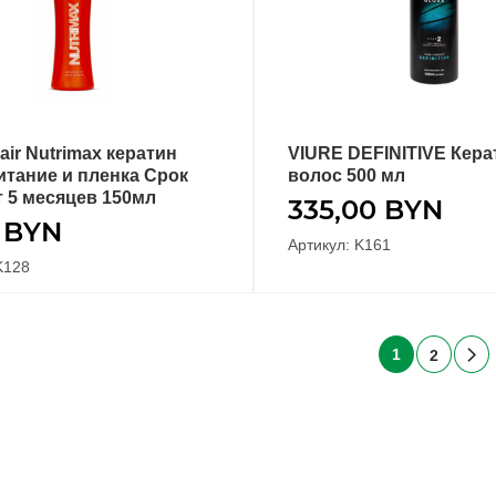
air Nutrimax кератин
VIURE DEFINITIVE Кера
В КОРЗИНУ
В КОРЗИНУ
итание и пленка Срок
волос 500 мл
т 5 месяцев 150мл
335,00
BYN
0
BYN
Артикул: K161
K128
1
2