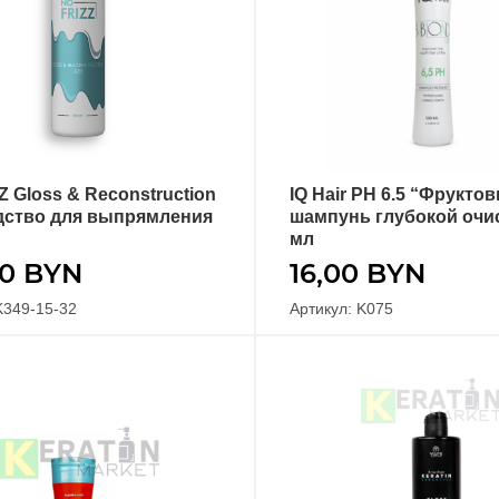
Z Gloss & Reconstruction
IQ Hair PH 6.5 “Фрукто
В КОРЗИНУ
В КОРЗИНУ
дство для выпрямления
шампунь глубокой очис
мл
00
BYN
16,00
BYN
K349-15-32
Артикул: K075