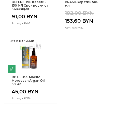
DEFENITIVE Кератин
BRASIL кератин 500
150 МЛ Срок носки от
мл
5 месяцев
192,00
BYN
91,00
BYN
153,60
BYN
Артикул: K416
Артикул: K432
НЕТ В НАЛИЧИИ
BB GLOSS Масло
Moroccan Argan Oil
50 мл
45,00
BYN
Артикул: K074