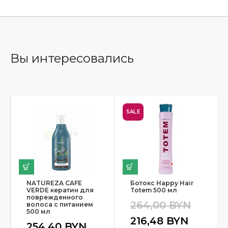
Вы интересовались
SALE
NATUREZA CAFE
Ботокс Happy Hair
VERDE кератин для
Totem 500 мл
поврежденного
264,00
BYN
волоса с питанием
500 мл
216,48
BYN
254,40
BYN