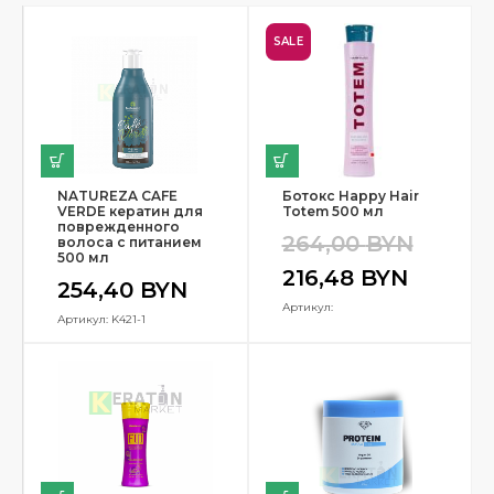
SALE
NATUREZA CAFE
Ботокс Happy Hair
VERDE кератин для
Totem 500 мл
поврежденного
264,00
BYN
волоса с питанием
500 мл
216,48
BYN
254,40
BYN
Артикул:
Артикул: K421-1