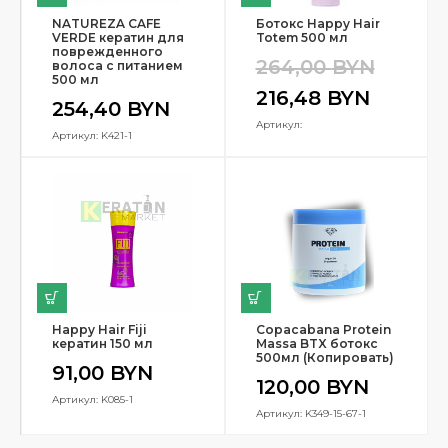
NATUREZA CAFE
Ботокс Happy Hair
VERDE кератин для
Totem 500 мл
поврежденного
264,00
BYN
волоса с питанием
500 мл
216,48
BYN
254,40
BYN
Артикул:
Артикул: K421-1
Happy Hair Fiji
Copacabana Protein
кератин 150 мл
Massa BTX ботокс
500мл (Копировать)
91,00
BYN
120,00
BYN
Артикул: K085-1
Артикул: K349-15-67-1