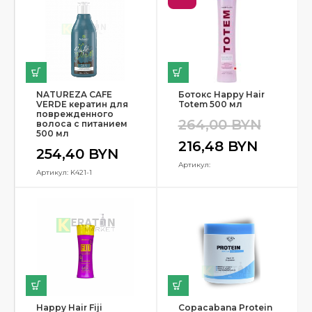
NATUREZA CAFE
Ботокс Happy Hair
VERDE кератин для
Totem 500 мл
поврежденного
264,00
BYN
волоса с питанием
500 мл
216,48
BYN
254,40
BYN
Артикул:
Артикул: K421-1
Happy Hair Fiji
Copacabana Protein