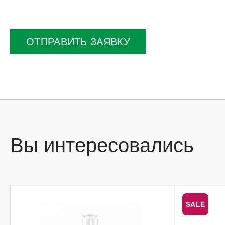
Оставьте
это
поле
ОТПРАВИТЬ ЗАЯВКУ
пустым.
Вы интересовались
SALE