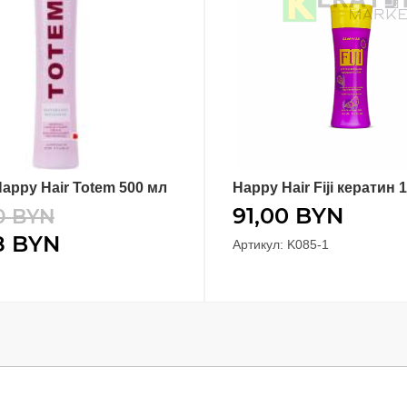
appy Hair Totem 500 мл
Happy Hair Fiji кератин 
В КОРЗИНУ
В КОРЗИНУ
91,00
BYN
0
BYN
8
BYN
Артикул: K085-1