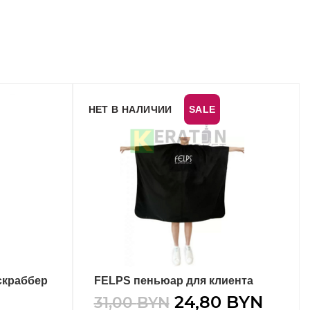
НЕТ В НАЛИЧИИ
SALE
скраббер
FELPS пеньюар для клиента
ПОДРОБНЕЕ
24,80
BYN
31,00
BYN