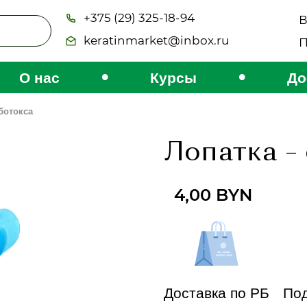
+375 (29) 325-18-94
В
keratinmarket@inbox.ru
П
•
•
О нас
Курсы
До
 ботокса
Лопатка – 
4,00
BYN
Доставка по РБ
Под