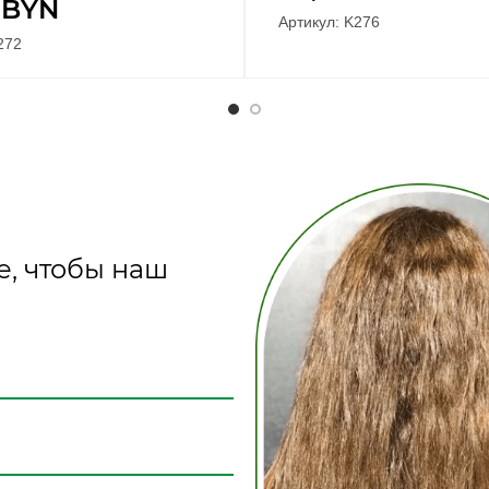
0
BYN
Артикул: K276
272
е, чтобы наш