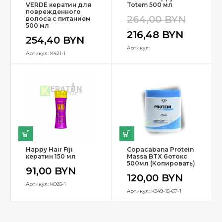
VERDE кератин для
Totem 500 мл
поврежденного
264,00
BYN
волоса с питанием
500 мл
216,48
BYN
254,40
BYN
Артикул:
Артикул: K421-1
Happy Hair Fiji
Copacabana Protein
кератин 150 мл
Massa BTX ботокс
500мл (Копировать)
91,00
BYN
120,00
BYN
Артикул: K085-1
Артикул: K349-15-67-1