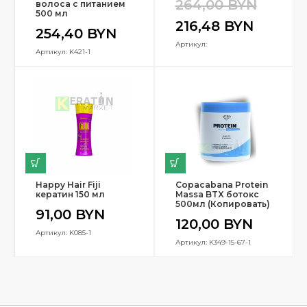
264,00
BYN
волоса с питанием
500 мл
216,48
BYN
254,40
BYN
Артикул:
Артикул: K421-1
Happy Hair Fiji
Copacabana Protein
кератин 150 мл
Massa BTX ботокс
500мл (Копировать)
91,00
BYN
120,00
BYN
Артикул: K085-1
Артикул: K349-15-67-1