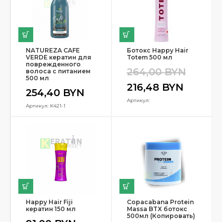
NATUREZA CAFE
Ботокс Happy Hair
VERDE кератин для
Totem 500 мл
поврежденного
264,00
BYN
волоса с питанием
500 мл
216,48
BYN
254,40
BYN
Артикул:
Артикул: K421-1
Happy Hair Fiji
Copacabana Protein
кератин 150 мл
Massa BTX ботокс
500мл (Копировать)