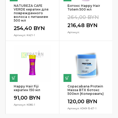
NATUREZA CAFE
Ботокс Happy Hair
VERDE кератин для
Totem 500 мл
поврежденного
264,00
BYN
волоса с питанием
500 мл
216,48
BYN
254,40
BYN
Артикул:
Артикул: K421-1
Happy Hair Fiji
Copacabana Protein
кератин 150 мл
Massa BTX ботокс
500мл (Копировать)
91,00
BYN
120,00
BYN
Артикул: K085-1
Артикул: K349-15-67-1