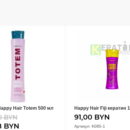
appy Hair Totem 500 мл
Happy Hair Fiji кератин 
В КОРЗИНУ
В КОРЗИНУ
91,00
BYN
0
BYN
8
BYN
Артикул: K085-1