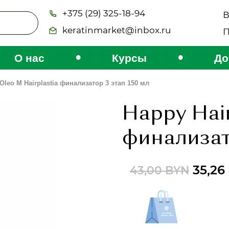
+375 (29) 325-18-94
В
keratinmarket@inbox.ru
П
•
•
О нас
Курсы
До
Oleo M Hairplastia финализатор 3 этап 150 мл
Happy Hair
финализат
35,26
43,00
BYN