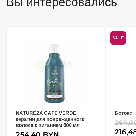
Вы интересовались
SALE
NATUREZA CAFE VERDE
Ботокс H
В КОРЗИНУ
кератин для поврежденного
264,0
волоса с питанием 500 мл
216,4
254,40
BYN