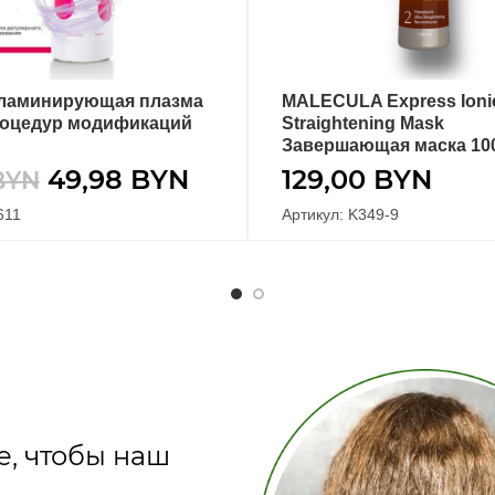
 ламинирующая плазма
MALECULA Express Ioni
ПОДРОБНЕЕ
В КОРЗИНУ
роцедур модификаций
Straightening Mask
Завершающая маска 10
49,98
BYN
129,00
BYN
BYN
611
Артикул: K349-9
е, чтобы наш