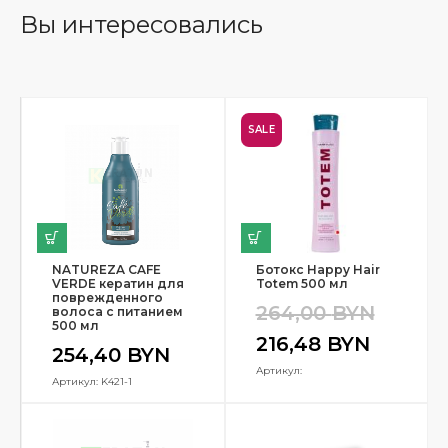
Вы интересовались
SALE
NATUREZA CAFE
Ботокс Happy Hair
VERDE кератин для
Totem 500 мл
поврежденного
264,00
BYN
волоса с питанием
500 мл
216,48
BYN
254,40
BYN
Артикул:
Артикул: K421-1