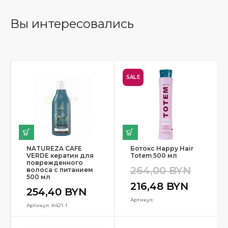
Вы интересовались
SALE
NATUREZA CAFE
Ботокс Happy Hair
VERDE кератин для
Totem 500 мл
поврежденного
264,00
BYN
волоса с питанием
500 мл
216,48
BYN
254,40
BYN
Артикул:
Артикул: K421-1