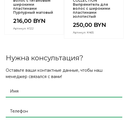
волос с титановым
COLLECTION
широкими
Выпрямитель для
пластинами
волос с широкими
Пурпурный матовый
пластинами
золотистый
216,00
BYN
250,00
BYN
Артикул: K122
Артикул: K465
Нужна консультация?
Оставьте ваши контактные данные, чтобы наш
менеджер связался с вами!
Оставьте