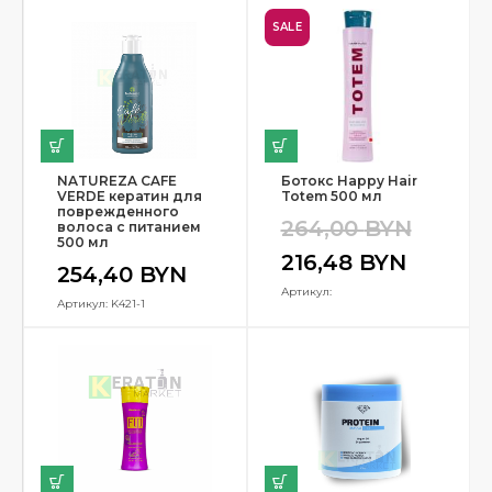
SALE
NATUREZA CAFE
Ботокс Happy Hair
VERDE кератин для
Totem 500 мл
поврежденного
264,00
BYN
волоса с питанием
500 мл
216,48
BYN
254,40
BYN
Артикул:
Артикул: K421-1