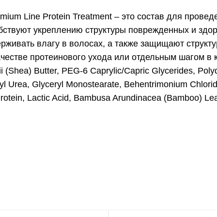
mium Line Protein Treatment – это состав для прове
ствуют укреплению структуры поврежденных и здор
рживать влагу в волосах, а также защищают структ
честве протеинового ухода или отдельным шагом в 
 (Shea) Butter, PEG-6 Caprylic/Capric Glycerides, Poly
yl Urea, Glyceryl Monostearate, Behentrimonium Сhloride
otein, Lactic Acid, Bambusa Arundinacea (Bamboo) Leaf 