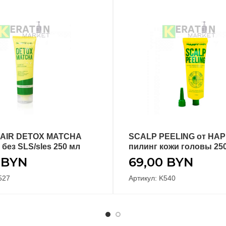
AIR DETOX MATCHA
SCALP PEELING от HAP
В КОРЗИНУ
В КОРЗИНУ
без SLS/sles 250 мл
пилинг кожи головы 25
0
BYN
69,00
BYN
527
Артикул: K540