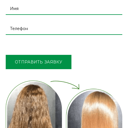
Оставьте
это
поле
ОТПРАВИТЬ ЗАЯВКУ
пустым.