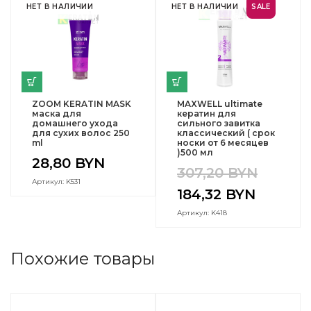
НЕТ В НАЛИЧИИ
НЕТ В НАЛИЧИИ
SALE
ZOOM KERATIN MASK
MAXWELL ultimate
маска для
кератин для
домашнего ухода
сильного завитка
для сухих волос 250
классический ( срок
ml
носки от 6 месяцев
)500 мл
28,80
BYN
307,20
BYN
Артикул: K531
184,32
BYN
Артикул: K418
Похожие товары