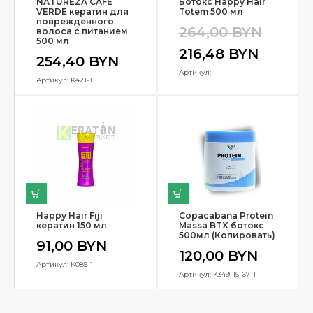
NATUREZA CAFE
Ботокс Happy Hair
VERDE кератин для
Totem 500 мл
поврежденного
264,00
BYN
волоса с питанием
500 мл
216,48
BYN
254,40
BYN
Артикул:
Артикул: K421-1
Happy Hair Fiji
Copacabana Protein
кератин 150 мл
Massa BTX ботокс
500мл (Копировать)
91,00
BYN
120,00
BYN
Артикул: K085-1
Артикул: K349-15-67-1