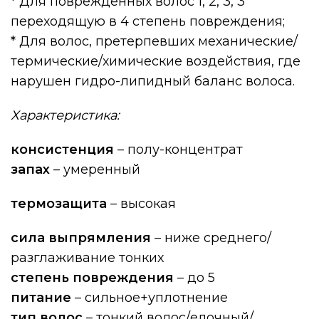
* Для поврежденных волос 1, 2, 3, 3
переходящую в 4 степень повреждения;
* Для волос, претерпевших механические/
термические/химические воздействия, где
нарушен гидро-липидный баланс волоса.
Характеристика:
консистенция
– полу-концентрат
запах
– умеренный
термозащита
– высокая
сила выпрямления
– ниже среднего/
разглаживание тонких
степень повреждения
– до 5
питание
– сильное+уплотнение
тип волос
– тонкий волос/елочный/