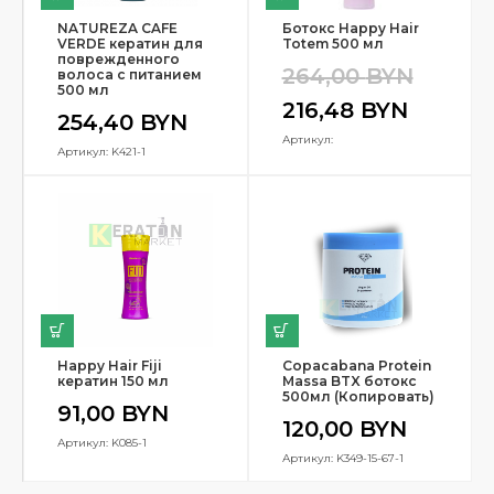
NATUREZA CAFE
Ботокс Happy Hair
VERDE кератин для
Totem 500 мл
поврежденного
264,00
BYN
волоса с питанием
500 мл
216,48
BYN
254,40
BYN
Артикул:
Артикул: K421-1
Happy Hair Fiji
Copacabana Protein
кератин 150 мл
Massa BTX ботокс
500мл (Копировать)
91,00
BYN
120,00
BYN
Артикул: K085-1
Артикул: K349-15-67-1