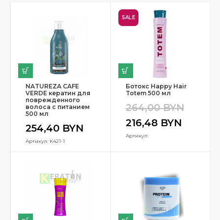
SALE
NATUREZA CAFE
Ботокс Happy Hair
VERDE кератин для
Totem 500 мл
поврежденного
264,00
BYN
волоса с питанием
500 мл
216,48
BYN
254,40
BYN
Артикул:
Артикул: K421-1