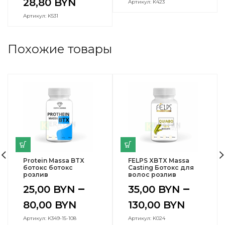
28,80
BYN
Артикул: K423
Артикул: K531
Похожие товары
Protein Massa BTX
FELPS XBTX Massa
ботокс ботокс
Casting Ботокс для
розлив
волос розлив
–
–
25,00
BYN
35,00
BYN
80,00
BYN
130,00
BYN
Артикул: K349-15-108
Артикул: K024