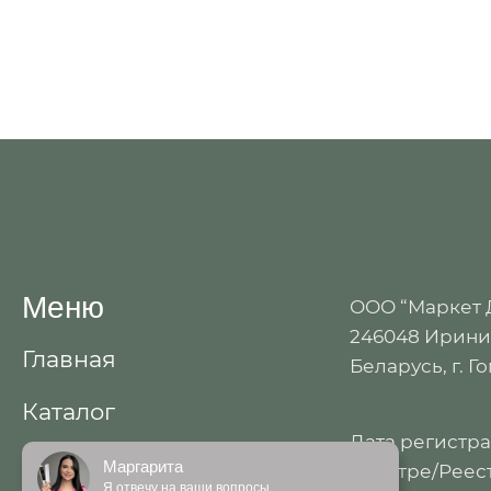
Меню
ООО “Маркет
246048 Иринин
Главная
Беларусь, г. Г
Каталог
Дата регистр
Акции
Маргарита
реестре/Реест
Я отвечу на ваши вопросы.