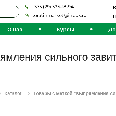
+375 (29) 325-18-94
В
keratinmarket@inbox.ru
П
•
•
О нас
Курсы
До
ямления сильного зави
Каталог
Товары с меткой “выпрямления си