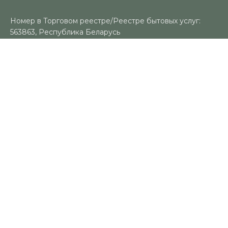
Номер в Торговом реестре/Реестре бытовых услуг:
563863, Республика Беларусь
УНП: 491383188
Регистрационный орган: Гомельский городской
исполнительный комитет
Время работы
Пн-Вс: 10:00-18:00
Контакты
+375 (29) 325-18-94