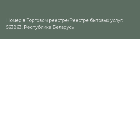
Номер в Торговом реестре/Реестре бытовых услуг:
563863, Республика Беларусь
УНП: 491383188
Регистрационный орган: Гомельский городской
исполнительный комитет
Время работы
Пн-Вс: 10:00-18:00
Контакты