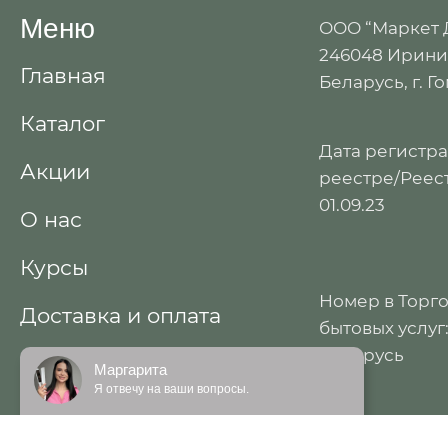
Меню
ООО “Маркет
246048 Иринин
Главная
Беларусь, г. Г
Каталог
Дата регистр
Акции
реестре/Реест
01.09.23
О нас
Курсы
Номер в Торг
Доставка и оплата
бытовых услуг
Беларусь
Контакты
Маргарита
Я отвечу на ваши вопросы.
Договор публичной
оферты