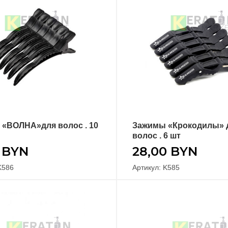
«ВОЛНА»для волос . 10
Зажимы «Крокодилы» 
В КОРЗИНУ
В КОРЗИНУ
волос . 6 шт
0
BYN
28,00
BYN
K586
Артикул: K585