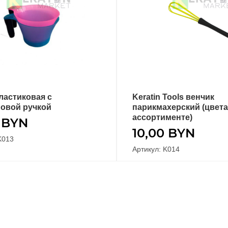
ластиковая с
Keratin Tools венчик
ЫБЕРИТЕ ПАРАМЕТРЫ
В КОРЗИНУ
овой ручкой
парикмахерский (цвета
ассортименте)
0
BYN
10,00
BYN
K013
Артикул: K014