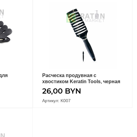
для
Расческа продувная с
В КОРЗИНУ
хвостиком Keratin Tools, черная
26,00
BYN
Артикул: K007