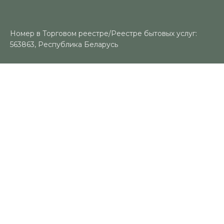
Номер в Торговом реестре/Реестре бытовых услуг:
563863, Республика Беларусь
УНП: 491383188
Регистрационный орган: Гомельский городской
исполнительный комитет
Время работы
Пн-Вс: 10:00-18:00
Контакты