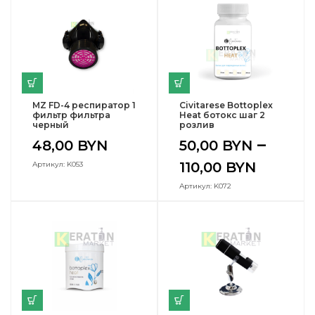
MZ FD-4 респиратор 1
Civitarese Bottoplex
фильтр фильтра
Heat ботокс шаг 2
черный
розлив
–
48,00
BYN
50,00
BYN
110,00
BYN
Артикул: K053
Артикул: K072