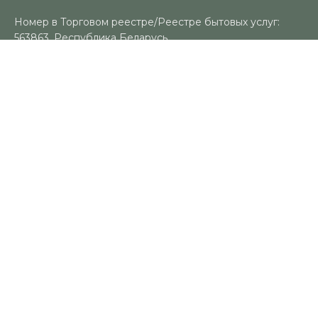
Номер в Торговом реестре/Реестре бытовых услуг:
563863, Республика Беларусь
УНП: 491383188
Регистрационный орган: Гомельский городской
исполнительный комитет
Время работы
Пн-Вс: 10:00-18:00
Контакты
+375 (29) 325-18-94