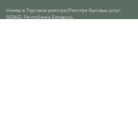
Номер в Торговом реестре/Реестре бытовых услуг:
563863, Республика Беларусь
УНП: 491383188
Регистрационный орган: Гомельский городской
исполнительный комитет
Время работы
Пн-Вс: 10:00-18:00
Контакты
+375 (29) 325-18-94