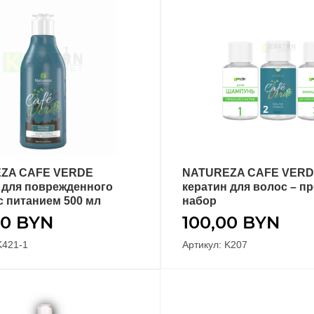
ZA CAFE VERDE
NATUREZA CAFE VER
В КОРЗИНУ
В КОРЗИНУ
 для поврежденного
кератин для волос – п
с питанием 500 мл
набор
40
BYN
100,00
BYN
K421-1
Артикул: K207