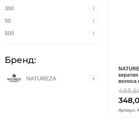
300
1
50
1
500
1
Бренд:
NATURE
кератин
NATUREZA
4
волоса 
465,
348,
Артикул: 