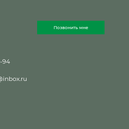
Позвонить мне
8-94
@inbox.ru