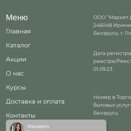
Меню
ООО “Маркет
246048 Иринин
Главная
Беларусь, г. Г
Каталог
Дата регистр
Акции
реестре/Реест
01.09.23
О нас
Курсы
Номер в Торг
Доставка и оплата
бытовых услуг
Беларусь
Контакты
Маргарита
Договор публичной