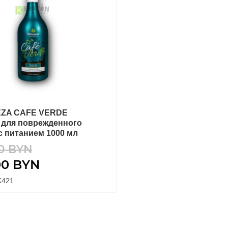
ZA CAFE VERDE
В КОРЗИНУ
 для поврежденного
с питанием 1000 мл
60
BYN
00
BYN
K421