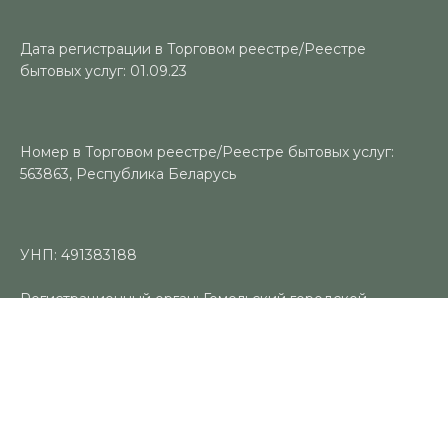
Дата регистрации в Торговом реестре/Реестре
бытовых услуг: 01.09.23
Номер в Торговом реестре/Реестре бытовых услуг:
563863, Республика Беларусь
УНП: 491383188
Регистрационный орган: Гомельский городской
исполнительный комитет
Время работы
Пн-Вс: 10:00-18:00