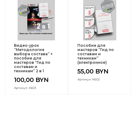
Видео-урок
Пособие для
“Методология
мастеров “Гид по
выбора состава” +
составам и
пособие для
техникам”
мастеров “Гид по
(электронное)
составам и
55,00
BYN
техникам” 2 в 1
100,00
BYN
Артикул: K602
Артикул: K603