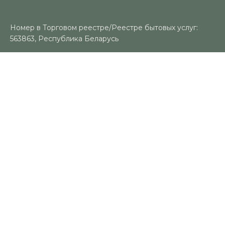
Номер в Торговом реестре/Реестре бытовых услуг:
563863, Республика Беларусь
УНП: 491383188
Регистрационный орган: Гомельский городской
исполнительный комитет
Время работы
Пн-Вс: 10:00-18:00
Контакты
+375 (29) 325-18-94